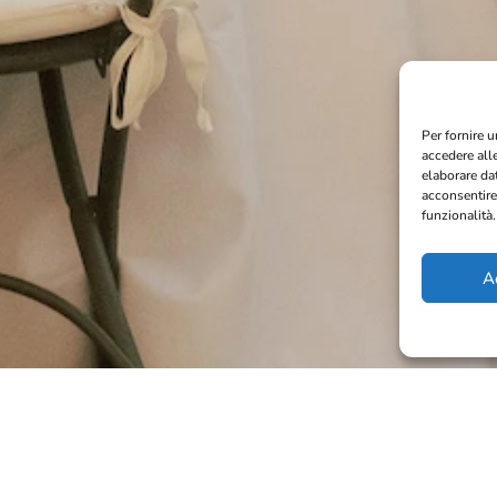
Per fornire u
accedere all
elaborare da
acconsentire
funzionalità.
A